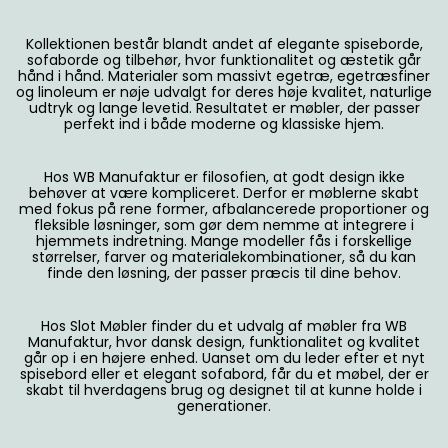
Kollektionen består blandt andet af elegante spiseborde,
sofaborde og tilbehør, hvor funktionalitet og æstetik går
hånd i hånd. Materialer som massivt egetræ, egetræsfiner
og linoleum er nøje udvalgt for deres høje kvalitet, naturlige
udtryk og lange levetid. Resultatet er møbler, der passer
perfekt ind i både moderne og klassiske hjem.
Hos WB Manufaktur er filosofien, at godt design ikke
behøver at være kompliceret. Derfor er møblerne skabt
med fokus på rene former, afbalancerede proportioner og
fleksible løsninger, som gør dem nemme at integrere i
hjemmets indretning. Mange modeller fås i forskellige
størrelser, farver og materialekombinationer, så du kan
finde den løsning, der passer præcis til dine behov.
Hos Slot Møbler finder du et udvalg af møbler fra WB
Manufaktur, hvor dansk design, funktionalitet og kvalitet
går op i en højere enhed. Uanset om du leder efter et nyt
spisebord eller et elegant sofabord, får du et møbel, der er
skabt til hverdagens brug og designet til at kunne holde i
generationer.