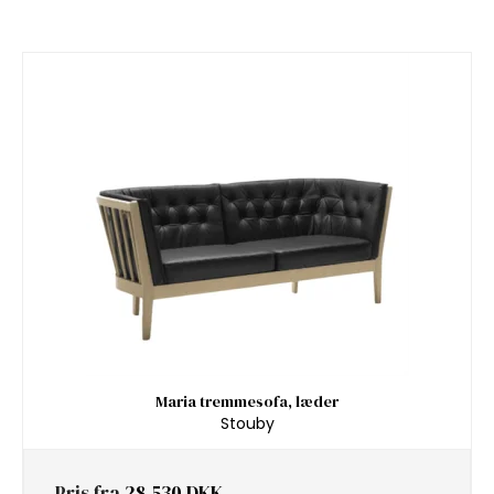
Maria tremmesofa, læder
Stouby
Pris fra
28.530 DKK