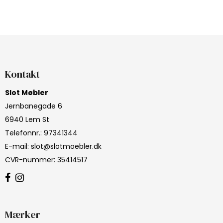
Kontakt
Slot Møbler
Jernbanegade 6
6940 Lem St
Telefonnr.
:
97341344
E-mail
:
slot@slotmoebler.dk
CVR-nummer
:
35414517
Mærker