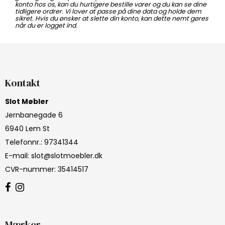
konto hos os, kan du hurtigere bestille varer og du kan se dine
tidligere ordrer. Vi lover at passe på dine data og holde dem
sikret. Hvis du ønsker at slette din konto, kan dette nemt gøres
når du er logget ind.
Kontakt
Slot Møbler
Jernbanegade 6
6940 Lem St
Telefonnr.
:
97341344
E-mail
:
slot@slotmoebler.dk
CVR-nummer
:
35414517
Mærker