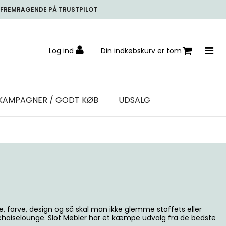
FREMRAGENDE PÅ TRUSTPILOT
Log ind
Din indkøbskurv er tom
KAMPAGNER / GODT KØB
UDSALG
e, farve, design og så skal man ikke glemme stoffets eller
 chaiselounge. Slot Møbler har et kæmpe udvalg fra de bedste