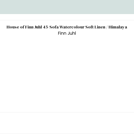
House of Finn Juhl 45-Sofa Watercolour Soft Linen / Himalaya
Finn Juhl