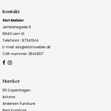
Kontakt
Slot Møbler
Jernbanegade 6
6940 Lem St
Telefonnr.
:
97341344
E-mail
:
slot@slotmoebler.dk
CVR-nummer
:
35414517
Mærker
101 Copenhagen
Actona
Andersen Furniture
Berg Furniture