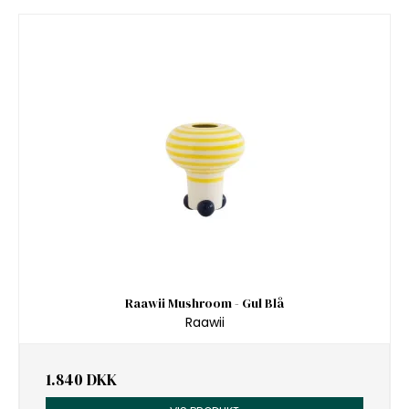
Raawii Mushroom - Gul Blå
Raawii
1.840 DKK