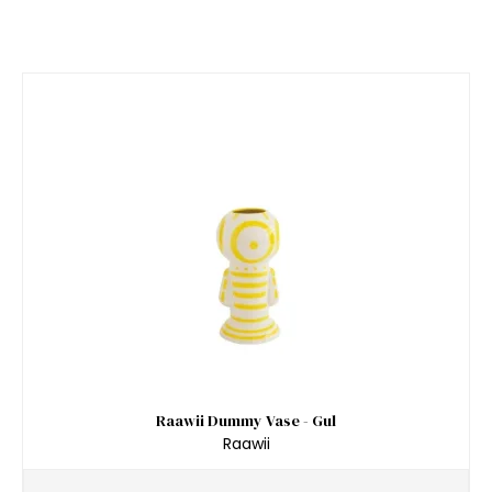
Raawii Dummy Vase - Gul
Raawii