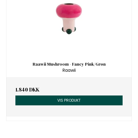
Raawii Mushroom - Fancy Pink/Grøn
Raawii
1.840 DKK
VIS PRODUKT