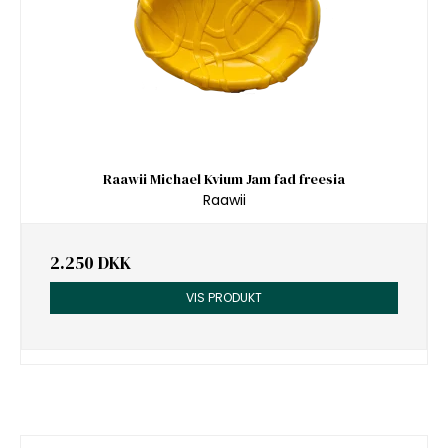
Raawii Michael Kvium Jam fad freesia
Raawii
2.250 DKK
VIS PRODUKT