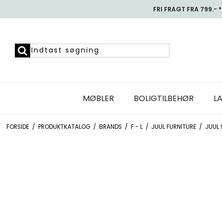
FRI FRAGT FRA 799.- *
MØBLER
BOLIGTILBEHØR
L
FORSIDE
/
PRODUKTKATALOG
/
BRANDS
/
F - L
/
JUUL FURNITURE
/
JUUL 