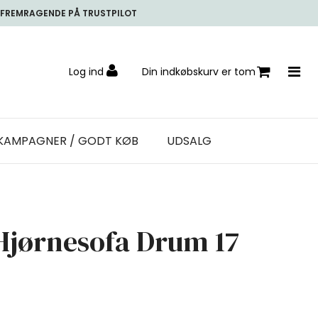
FREMRAGENDE PÅ TRUSTPILOT
Log ind
Din indkøbskurv er tom
KAMPAGNER / GODT KØB
UDSALG
 Hjørnesofa Drum 17