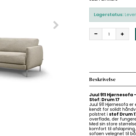
Lagerstatus:
Lever
Beskrivelse
Juul 911 Hjørnesofa 
Stof: Drum 17
Juul 911 Hjørnesofa e
kendt for solidt håndv
polstret i
stof Drum 1
overflade, der fungere
Med sin store størrel
komfort til afslapnin
sofaen velegnet til b