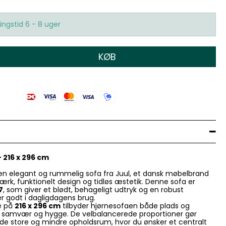
ingstid 6 - 8 uger
KØB
– 216 x 296 cm
r en elegant og rummelig sofa fra Juul, et dansk møbelbrand
ærk, funktionelt design og tidløs æstetik. Denne sofa er
7
, som giver et blødt, behageligt udtryk og en robust
r godt i dagligdagens brug.
se på
216 x 296 cm
tilbyder hjørnesofaen både plads og
g, samvær og hygge. De velbalancerede proportioner gør
åde store og mindre opholdsrum, hvor du ønsker et centralt