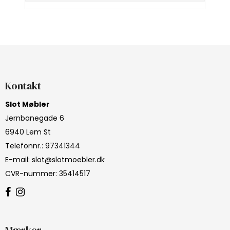
Kontakt
Slot Møbler
Jernbanegade 6
6940 Lem St
Telefonnr.
:
97341344
E-mail
:
slot@slotmoebler.dk
CVR-nummer
:
35414517