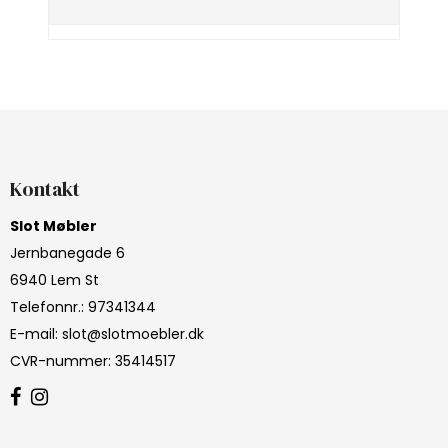
Kontakt
Slot Møbler
Jernbanegade 6
6940 Lem St
Telefonnr.
:
97341344
E-mail
:
slot@slotmoebler.dk
CVR-nummer
:
35414517