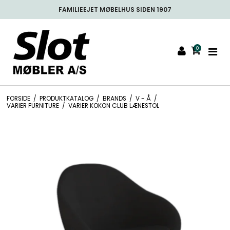
907
FREMRAGENDE PÅ TRUSTPILOT
0
FORSIDE
/
PRODUKTKATALOG
/
BRANDS
/
V - Å
/
VARIER FURNITURE
/
VARIER KOKON CLUB LÆNESTOL