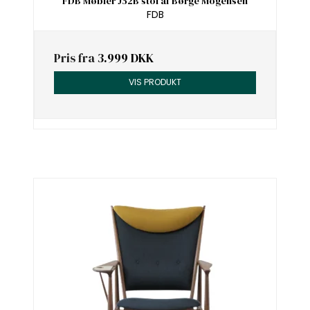
FDB Møbler J52B stol af Børge Mogensen
FDB
Pris fra
3.999 DKK
VIS PRODUKT