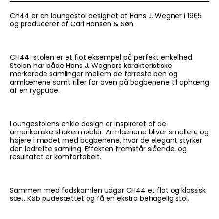
Ch44 er en loungestol designet at Hans J. Wegner i 1965
og produceret af Carl Hansen & Søn.
CH44-stolen er et flot eksempel på perfekt enkelhed.
Stolen har både Hans J. Wegners karakteristiske
markerede samlinger mellem de forreste ben og
armlænene samt riller for oven på bagbenene til ophæng
af en rygpude.
Loungestolens enkle design er inspireret af de
amerikanske shakermøbler. Armlænene bliver smallere og
højere i mødet med bagbenene, hvor de elegant styrker
den lodrette samling. Effekten fremstår slående, og
resultatet er komfortabelt.
Sammen med fodskamlen udgør CH44 et flot og klassisk
sæt. Køb pudesættet og få en ekstra behagelig stol.