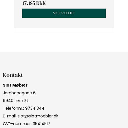
17.185 DKK
VIS PRODUKT
Kontakt
Slot Møbler
Jernbanegade 6
6940 Lem St
Telefonnr.
:
97341344
E-mail
:
slot@slotmoebler.dk
CVR-nummer
:
35414517