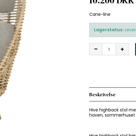
10.200 DKK
Cane-line
Lagerstatus:
Lever
Beskrivelse
Hive highback stol me
haven, sommerhuset e
Hive highback stol har 