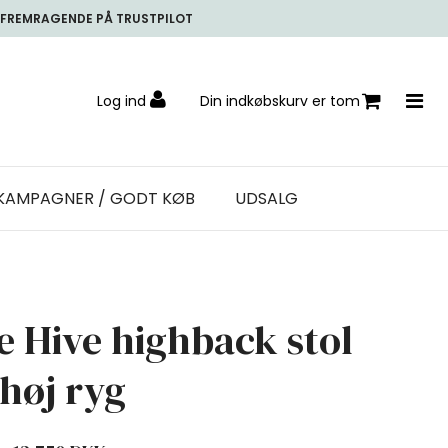
FREMRAGENDE PÅ TRUSTPILOT
Log ind
Din indkøbskurv er tom
KAMPAGNER / GODT KØB
UDSALG
e Hive highback stol
 høj ryg