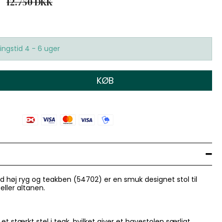
12.750 DKK
ingstid 4 - 6 uger
KØB
d høj ryg og teakben (54702) er en smuk designet stol til
ller altanen.
et stærkt stel i teak, hvilket giver et havestolen særligt