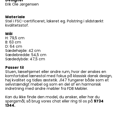
Erik Ole Jørgensen
Materiale
Stel i FSC-certificeret, lakeret eg. Polstring i slidstærkt
kvalitetsstof.
Mål
H: 79,5 cm
B: 63 cm
D: 64 cm
Sædehøjde: 42 cm
Sædebredde: 54,5 cm
Sædedybde: 47,5 cm
Passer til
Stuen, læsehjørnet eller andre rum, hvor der ønskes en
komfortabel lænestol med fokus på klassisk dansk design,
høj kvalitet og tidløs æstetik. J147 fungerer både som et
selvstændigt møbel og som en del af en harmonisk
indretning med andre møbler fra FDB Møbler.
Kan du ikke finde den model, du ønsker, eller har du
spørgsmål, så brug vores chat eller ring til os på
9734
1344.