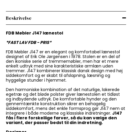
Beskrivelse
FDB Møbler J147 lænestol
*FAST LAV FDB - PRIS*
FDB Møbler J147 er en elegant og komfortabel lænestol
designet af Erik Ole Jørgensen i 1978. Stolen er en del af
den ikoniske serie af tremmemøbler, men har et mere
enkelt udtryk med sine karakteristiske armlæn uden
tremmer. J147 kombinerer klassisk dansk design med høj
siddekomfort og er skabt til afslapning, læsning og
hyggelige stunder i hjemmet.
Den harmoniske kombination af det naturlige, lakerede
egetræ og det bløde polster giver lænestolen et tidløst
og indbydende udtryk. De komfortable hynder og den
gennemtænkte konstruktion sikrer en behagelig
siddekomfort, mens det enkle formsprog gør J147 nem at
integrere i både moderne og klassiske indretninger.
J147
fås i flere forskellige farver, så du kan vælge den
variant, der passer bedst til din indretning.
Designer