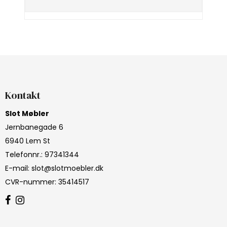
Kontakt
Slot Møbler
Jernbanegade 6
6940 Lem St
Telefonnr.
:
97341344
E-mail
:
slot@slotmoebler.dk
CVR-nummer
:
35414517