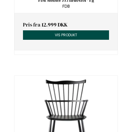
FDB Møbler J53 lænestol - Eg
FDB
Pris fra
12.999 DKK
VIS PRODUKT