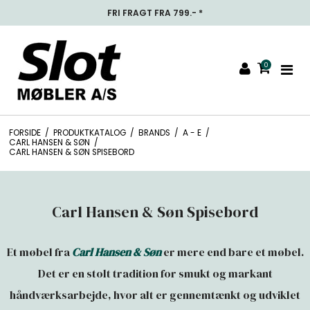
FAMILIEEJET MØBELHUS SIDEN 1907
0
FORSIDE
/
PRODUKTKATALOG
/
BRANDS
/
A - E
/
CARL HANSEN & SØN
/
CARL HANSEN & SØN SPISEBORD
Carl Hansen & Søn Spisebord
Et møbel fra
Carl Hansen & Søn
er mere end bare et møbel.
Det er en stolt tradition for smukt og markant
håndværksarbejde, hvor alt er gennemtænkt og udviklet