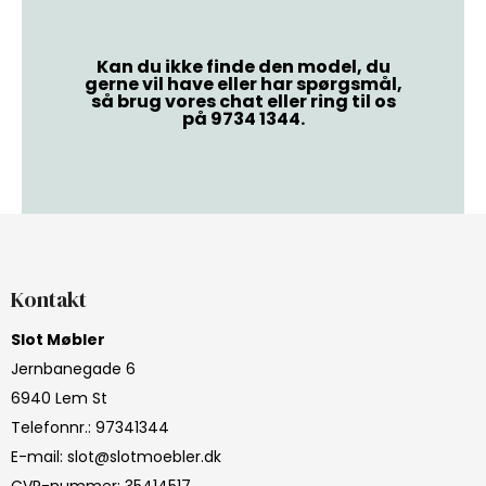
Kan du ikke finde den model, du
gerne vil have eller har spørgsmål,
så brug vores chat eller ring til os
på 9734 1344.
Kontakt
Slot Møbler
Jernbanegade 6
6940 Lem St
Telefonnr.
:
97341344
E-mail
:
slot@slotmoebler.dk
CVR-nummer
:
35414517