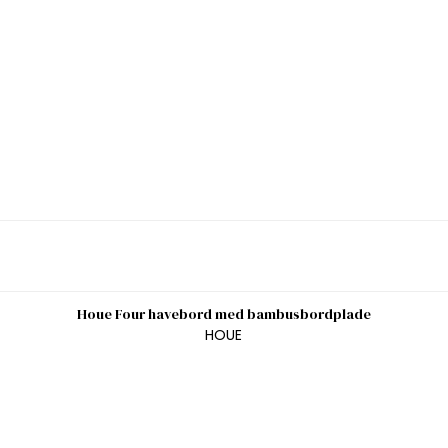
Houe Four havebord med bambusbordplade
HOUE