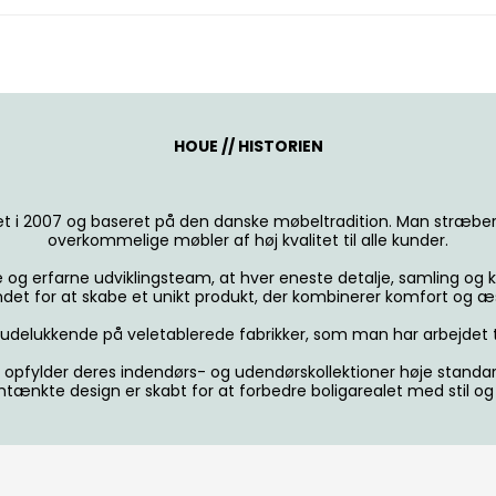
HOUE // HISTORIEN
t i 2007 og baseret på den danske møbeltradition. Man stræber
overkommelige møbler af høj kvalitet til alle kunder.
e og erfarne udviklingsteam, at hver eneste detalje, samling og
det for at skabe et unikt produkt, der kombinerer komfort og æs
 udelukkende på veletablerede fabrikker, som man har arbejdet
n opfylder deres indendørs- og udendørskollektioner høje standard
ænkte design er skabt for at forbedre boligarealet med stil og f