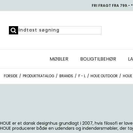
FRI FRAGT FRA 799.- *
MØBLER
BOLIGTILBEHØR
L
FORSIDE
/
PRODUKTKATALOG
/
BRANDS
/
F - L
/
HOUE OUTDOOR
/
HOUE
HOUE er et dansk designhus grundlagt i 2007, hvis filosofi er lav
HOUE producerer både en udendørs og indendørsmøbler, der tager 