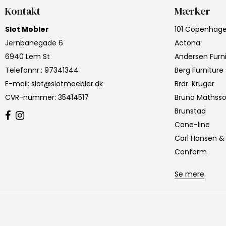
Kontakt
Mærker
Slot Møbler
101 Copenhag
Jernbanegade 6
Actona
6940 Lem St
Andersen Furn
Telefonnr.
:
97341344
Berg Furniture
E-mail
:
slot@slotmoebler.dk
Brdr. Krüger
CVR-nummer
:
35414517
Bruno Mathss
Brunstad
Cane-line
Carl Hansen &
Conform
Se mere