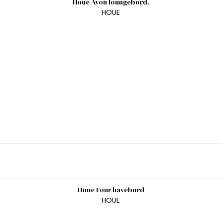
Houe Avon loungebord.
HOUE
Houe Four havebord
HOUE