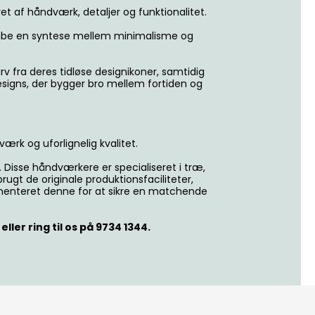
t af håndværk, detaljer og funktionalitet.
skabe en syntese mellem minimalisme og
fra deres tidløse designikoner, samtidig
esigns, der bygger bro mellem fortiden og
ærk og uforlignelig kvalitet.
isse håndværkere er specialiseret i træ,
ugt de originale produktionsfaciliteter,
ementeret denne for at sikre en matchende
ler ring til os på 9734 1344.