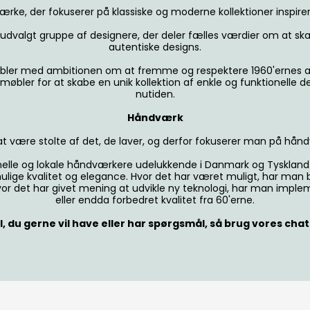
e, der fokuserer på klassiske og moderne kollektioner inspirere
udvalgt gruppe af designere, der deler fælles værdier om at 
autentiske designs.
bler med ambitionen om at fremme og respektere 1960'ernes arv 
bler for at skabe en unik kollektion af enkle og funktionelle d
nutiden.
Håndværk
 at være stolte af det, de laver, og derfor fokuserer man på håndv
le og lokale håndværkere udelukkende i Danmark og Tyskland. D
ulige kvalitet og elegance. Hvor det har været muligt, har man br
vor det har givet mening at udvikle ny teknologi, har man impl
eller endda forbedret kvalitet fra 60'erne.
 du gerne vil have eller har spørgsmål, så brug vores chat el