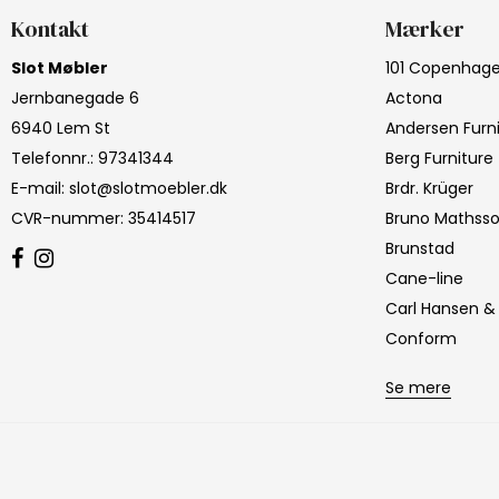
Kontakt
Mærker
Slot Møbler
101 Copenhag
Jernbanegade 6
Actona
6940 Lem St
Andersen Furn
Telefonnr.
:
97341344
Berg Furniture
E-mail
:
slot@slotmoebler.dk
Brdr. Krüger
CVR-nummer
:
35414517
Bruno Mathss
Brunstad
Cane-line
Carl Hansen &
Conform
Se mere