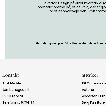
overfor. Design påvirker hvordan vi s
opmærksomme på, at de valg, der er gjo
for at genoverveje den tvivlsomme
Har du spørgsmål, eller leder du efter e
Kontakt
Mærker
Slot Møbler
101 Copenhag
Jernbanegade 6
Actona
6940 Lem St
Andersen Furn
Telefonnr.
:
97341344
Berg Furniture