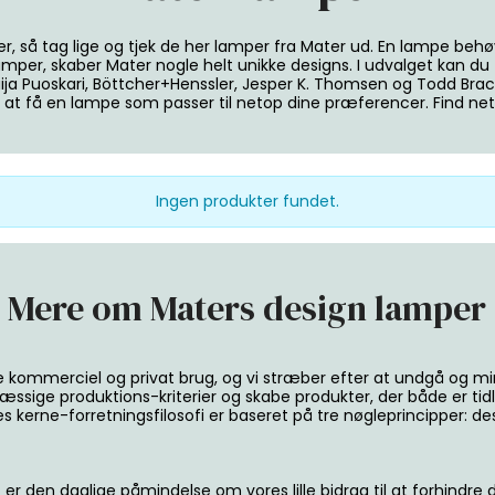
er, så tag lige og tjek de her lamper fra Mater ud. En lampe be
mper, skaber Mater nogle helt unikke designs. I udvalget kan d
a Puoskari, Böttcher+Henssler, Jesper K. Thomsen og Todd Brach
r at få en lampe som passer til netop dine præferencer. Find net
Ingen produkter fundet.
Mere om Maters design lamper
e kommerciel og privat brug, og vi stræber efter at undgå og m
sige produktions-kriterier og skabe produkter, der både er tidl
kerne-forretningsfilosofi er baseret på tre nøgleprincipper: de
 er den daglige påmindelse om vores lille bidrag til at forhindre