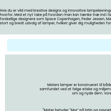
Hvis du er vild med kreative designs og innovative lampeløsning
hvorfor. Med et nyt take på hvordan man kan tænke træ ind i la
forskellige designere som Space Copenhagen, Peder Jessen, Maij
stort og bredt udvalg af lamper, hvilket giver dig muligheden fo
Maters lamper er konstrueret til båd
samfundet ved at følge etiske og miljømæs
om og nyde dem. Vores 
"Mater betyder "Mor” på latin og navnet