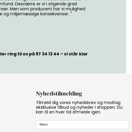
amfund. Desværre er vi i stigende grad
nser. Men som producent har vi mulighed
le og miljømæssige konsekvenser. "
ring til os på 97 34 13 44 – vi står klar
Nyhedstilmelding
Tilmeld dig vores nyhedsbrev og modtag
eksklusive tilbud og nyheder i shoppen. Du
kan til en hver tid afmelde igen.