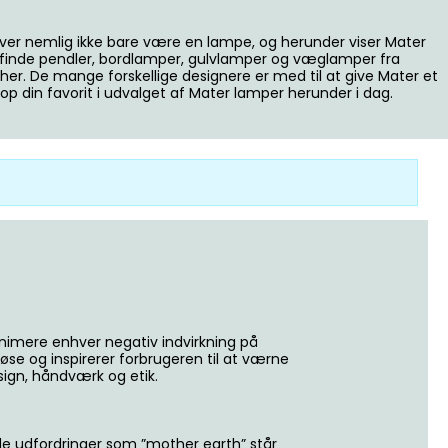
høver nemlig ikke bare være en lampe, og herunder viser Mater
u finde pendler, bordlamper, gulvlamper og væglamper fra
er. De mange forskellige designere er med til at give Mater et
op din favorit i udvalget af Mater lamper herunder i dag.
inimere enhver negativ indvirkning på
øse og inspirerer forbrugeren til at værne
sign, håndværk og etik.
 de udfordringer som ”mother earth” står