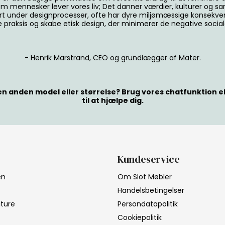
om mennesker lever vores liv; Det danner værdier, kulturer og s
rt under designprocesser, ofte har dyre miljømæssige konsekve
 praksis og skabe etisk design, der minimerer de negative socia
- Henrik Marstrand, CEO og grundlægger af Mater.
n anden model eller størrelse? Brug vores chatfunktion eller 
til at hjælpe dig.
Kundeservice
en
Om Slot Møbler
Handelsbetingelser
iture
Persondatapolitik
Cookiepolitik