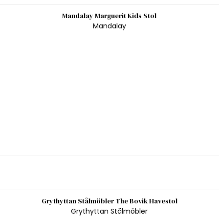
Mandalay Marguerit Kids Stol
Mandalay
Grythyttan Stålmöbler The Bovik Havestol
Grythyttan Stålmöbler