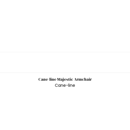
Cane-line Majestic Armchair
Cane-line