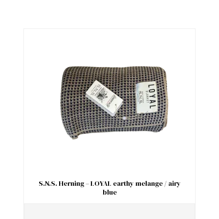
S.N.S. Herning – LOYAL earthy melange / airy
blue