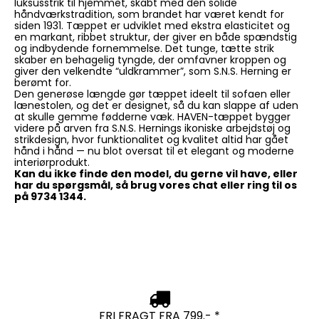
luksusstrik til hjemmet, skabt med den solide
håndværkstradition, som brandet har været kendt for
siden 1931. Tæppet er udviklet med ekstra elasticitet og
en markant, ribbet struktur, der giver en både spændstig
og indbydende fornemmelse. Det tunge, tætte strik
skaber en behagelig tyngde, der omfavner kroppen og
giver den velkendte “uldkrammer”, som S.N.S. Herning er
berømt for.
Den generøse længde gør tæppet ideelt til sofaen eller
lænestolen, og det er designet, så du kan slappe af uden
at skulle gemme fødderne væk. HAVEN-tæppet bygger
videre på arven fra S.N.S. Hernings ikoniske arbejdstøj og
strikdesign, hvor funktionalitet og kvalitet altid har gået
hånd i hånd — nu blot oversat til et elegant og moderne
interiørprodukt.
Kan du ikke finde den model, du gerne vil have, eller
har du spørgsmål, så brug vores chat eller ring til os
på 9734 1344.
FRI FRAGT FRA 799.- *