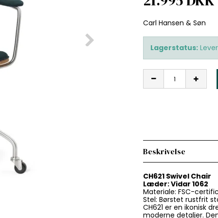
21.995 DKK
Carl Hansen & Søn
Lagerstatus:
Lever
Beskrivelse
CH621 Swivel Chair
Læder: Vidar 1062
Materiale: FSC-certif
Stel: Børstet rustfrit st
CH621 er en ikonisk dr
moderne detaljer. De