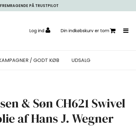
FREMRAGENDE PÅ TRUSTPILOT
Log ind
Din indkøbskurv er tom
KAMPAGNER / GODT KØB
UDSALG
sen & Søn CH621 Swivel
olie af Hans J. Wegner