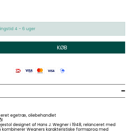
ingstid 4 - 6 uger
KØB
iceret egetræ, oliebehandlet
ål
ejestol designet af Hans J. Wegner i 1948, relanceret med
n kombinerer Wegners karakteristiske formsprog med