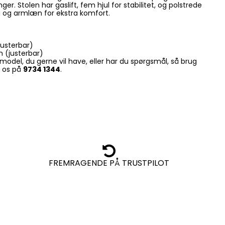
er. Stolen har gaslift, fem hjul for stabilitet, og polstrede
 og armlæn for ekstra komfort.
justerbar)
 (justerbar)
model, du gerne vil have, eller har du spørgsmål, så brug
il os på
9734 1344
.
FREMRAGENDE PÅ TRUSTPILOT