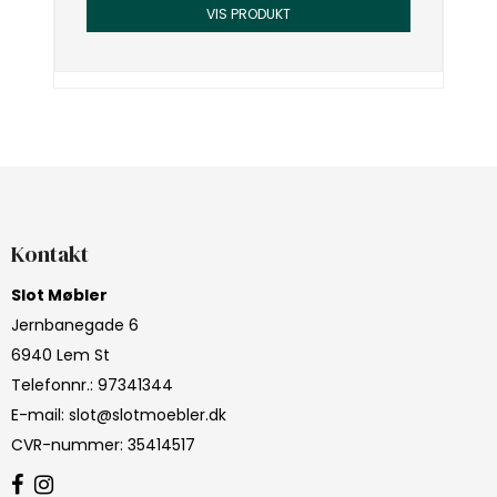
VIS PRODUKT
Kontakt
Slot Møbler
Jernbanegade 6
6940 Lem St
Telefonnr.
:
97341344
E-mail
:
slot@slotmoebler.dk
CVR-nummer
:
35414517