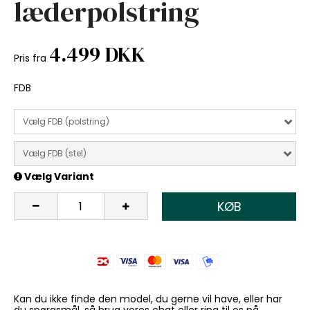
læderpolstring
4.499 DKK
Pris fra
FDB
Vælg FDB (polstring)
Vælg FDB (stel)
Vælg Variant
KØB
Kan du ikke finde den model, du gerne vil have, eller har
du spørgsmål, så brug vores chat eller ring til os på