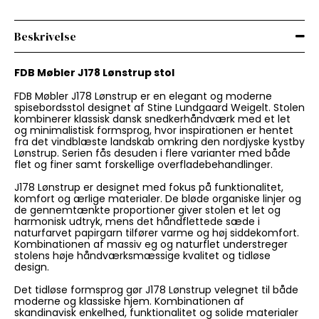
Beskrivelse
FDB Møbler J178 Lønstrup stol
FDB Møbler J178 Lønstrup er en elegant og moderne
spisebordsstol designet af Stine Lundgaard Weigelt. Stolen
kombinerer klassisk dansk snedkerhåndværk med et let
og minimalistisk formsprog, hvor inspirationen er hentet
fra det vindblæste landskab omkring den nordjyske kystby
Lønstrup. Serien fås desuden i flere varianter med både
flet og finer samt forskellige overfladebehandlinger.
J178 Lønstrup er designet med fokus på funktionalitet,
komfort og ærlige materialer. De bløde organiske linjer og
de gennemtænkte proportioner giver stolen et let og
harmonisk udtryk, mens det håndflettede sæde i
naturfarvet papirgarn tilfører varme og høj siddekomfort.
Kombinationen af massiv eg og naturflet understreger
stolens høje håndværksmæssige kvalitet og tidløse
design.
Det tidløse formsprog gør J178 Lønstrup velegnet til både
moderne og klassiske hjem. Kombinationen af
skandinavisk enkelhed, funktionalitet og solide materialer