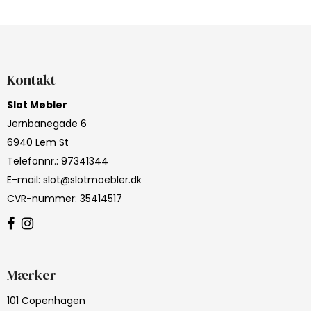
Kontakt
Slot Møbler
Jernbanegade 6
6940 Lem St
Telefonnr.
:
97341344
E-mail
:
slot@slotmoebler.dk
CVR-nummer
:
35414517
Mærker
101 Copenhagen