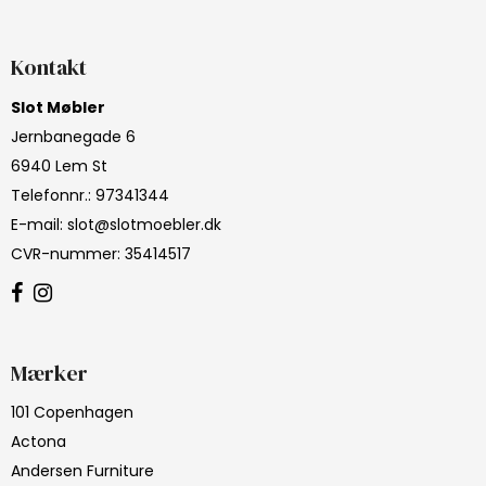
Kontakt
Slot Møbler
Jernbanegade 6
6940 Lem St
Telefonnr.
:
97341344
E-mail
:
slot@slotmoebler.dk
CVR-nummer
:
35414517
Mærker
101 Copenhagen
Actona
Andersen Furniture