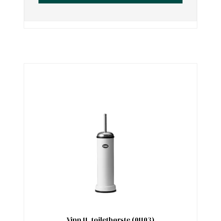
Vipp 11, toiletbørste (01103)