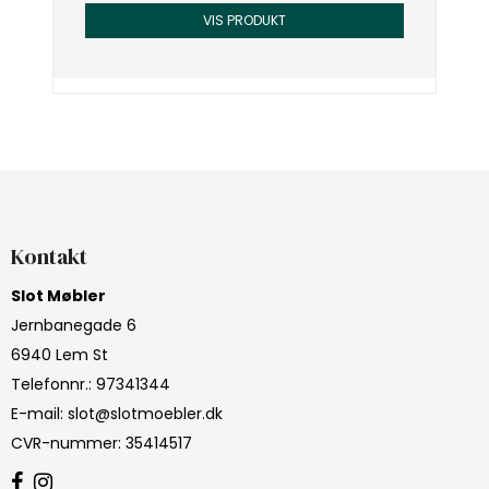
VIS PRODUKT
Kontakt
Slot Møbler
Jernbanegade 6
6940 Lem St
Telefonnr.
:
97341344
E-mail
:
slot@slotmoebler.dk
CVR-nummer
:
35414517